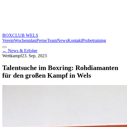
BOXCLUB
WELS
Verein
Wochenplan
Preise
Team
News
Kontakt
Probetraining
← News & Erfolge
Wettkampf
23. Sep. 2023
Talentsuche im Boxring: Rohdiamanten
für den großen Kampf in Wels