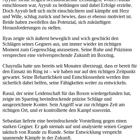
entschlossen war, Ayyub zu bedrängen und dabei Erfolge erzielte.
Doch Ayyub ließ sich nicht einschüchtern und kämpfte mit Herz
und Wille, schlug zurück und bewies, dass er ebenso motiviert ist.
Beide haben zweifellos das Potenzial, sich zukünftigen
Herausforderungen zu stellen.
Ilyas zeigte sich äußerst beweglich und wich geschickt den
Schlägen seines Gegners aus, um immer wieder im richtigen
Moment zum Gegenschlag anzusetzen. Seine Ruhe und Präzision
versprechen eine vielversprechende Zukunft im Boxring.
Chayrulla hatte uns bereits seit Monaten überzeugt, dass er bereit für
den Einsatz im Ring ist – wir haben nur auf den richtigen Zeitpunkt
gewartet. Seine Beharrlichkeit und Entschlossenheit werden ihm
sicherlich dabei helfen, seine Fähigkeiten weiter zu entwickeln.
Rasul, der seine Leidenschaft für das Boxen wiedergefunden hat,
zeigte im Sparring beeindruckende präzise Schläge und
ausgezeichnete Konter. Sein Angriff war zur richtigen Zeit am
richtigen Ort, und er kontrollierte den Kampf souverän.
Sebastian lieferte eine beeindruckende Vorstellung gegen einen
starken Gegner. Er gab niemals auf und analysierte seinen Gegner
taktisch von Runde zu Runde. Seine Entwicklung verspricht
spannende Kämpfe in der Zukunft.